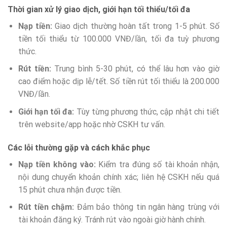
Thời gian xử lý giao dịch, giới hạn tối thiểu/tối đa
Nạp tiền:
Giao dịch thường hoàn tất trong 1-5 phút. Số
tiền tối thiểu từ 100.000 VNĐ/lần, tối đa tuỳ phương
thức.
Rút tiền:
Trung bình 5-30 phút, có thể lâu hơn vào giờ
cao điểm hoặc dịp lễ/tết. Số tiền rút tối thiểu là 200.000
VNĐ/lần.
Giới hạn tối đa:
Tùy từng phương thức, cập nhật chi tiết
trên website/app hoặc nhờ CSKH tư vấn.
Các lỗi thường gặp và cách khắc phục
Nạp tiền không vào:
Kiểm tra đúng số tài khoản nhận,
nội dung chuyển khoản chính xác; liên hệ CSKH nếu quá
15 phút chưa nhận được tiền.
Rút tiền chậm:
Đảm bảo thông tin ngân hàng trùng với
tài khoản đăng ký. Tránh rút vào ngoài giờ hành chính.