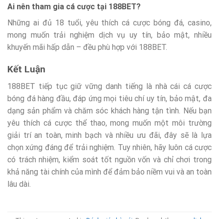
Ai nên tham gia cá cược tại 188BET?
Những ai đủ 18 tuổi, yêu thích cá cược bóng đá, casino,
mong muốn trải nghiệm dịch vụ uy tín, bảo mật, nhiều
khuyến mãi hấp dẫn – đều phù hợp với 188BET.
Kết Luận
188BET tiếp tục giữ vững danh tiếng là nhà cái cá cược
bóng đá hàng đầu, đáp ứng mọi tiêu chí uy tín, bảo mật, đa
dạng sản phẩm và chăm sóc khách hàng tận tình. Nếu bạn
yêu thích cá cược thể thao, mong muốn một môi trường
giải trí an toàn, minh bạch và nhiều ưu đãi, đây sẽ là lựa
chọn xứng đáng để trải nghiệm. Tuy nhiên, hãy luôn cá cược
có trách nhiệm, kiểm soát tốt nguồn vốn và chỉ chơi trong
khả năng tài chính của mình để đảm bảo niềm vui và an toàn
lâu dài.