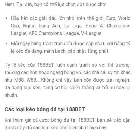
Nam. Tại đây, bạn có thể lựa chọn đặt cược cho:
Hầu hết các giải đấu lớn nhỏ trên thế giới: Euro, World
Cup, Ngoại hạng Anh, La Liga, Serie A, Champions
League, AFC Champions League, V-League…
Mỗi ngày hàng trăm trận đấu được cập nhật, với bảng tỷ
lệ kèo đa dạng, minh bạch, cập nhật từng phút.
Tỷ lệ kèo của 188BET luôn cạnh tranh so với thị trường,
thường cao hơn hoặc ngang bằng với các nhà cái uy tín khác
như M88, W88… Không chỉ vậy, bạn còn được trải nghiệm
đa dạng loại kèo, tăng cơ hội chiến thắng và tối ưu hóa lợi
nhuận.
Các loại kèo bóng đá tại 188BET
Khi tham gia cá cược bóng đá tại 188BET, bạn sẽ tiếp cận
được đầy đủ các loại kèo phổ biến nhất hiện nay: