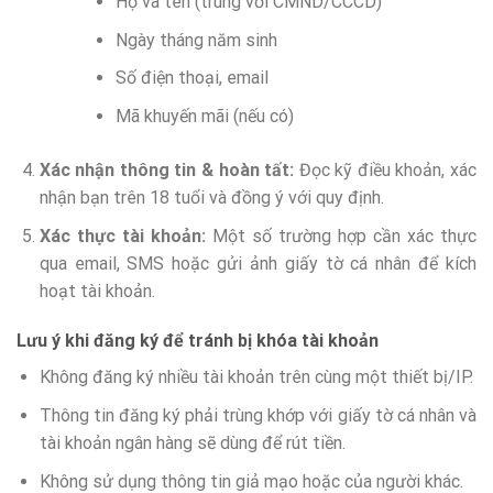
Họ và tên (trùng với CMND/CCCD)
Ngày tháng năm sinh
Số điện thoại, email
Mã khuyến mãi (nếu có)
Xác nhận thông tin & hoàn tất:
Đọc kỹ điều khoản, xác
nhận bạn trên 18 tuổi và đồng ý với quy định.
Xác thực tài khoản:
Một số trường hợp cần xác thực
qua email, SMS hoặc gửi ảnh giấy tờ cá nhân để kích
hoạt tài khoản.
Lưu ý khi đăng ký để tránh bị khóa tài khoản
Không đăng ký nhiều tài khoản trên cùng một thiết bị/IP.
Thông tin đăng ký phải trùng khớp với giấy tờ cá nhân và
tài khoản ngân hàng sẽ dùng để rút tiền.
Không sử dụng thông tin giả mạo hoặc của người khác.