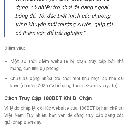
dụng, có nhiều trò chơi đa dạng ngoài
bóng đá. Tôi đặc biệt thích các chương
trình khuyến mãi thường xuyên, giúp tôi
có thêm vốn để trải nghiệm.”
Điểm yếu:
Một số thời điểm website bị chặn truy cập bởi nhà
mạng, cần link dự phòng.
Chưa đa dạng nhiều trò chơi mới như một số nhà cái
khác (dù năm 2025 đã bổ sung thêm eSports, crypto).
Cách Truy Cập 188BET Khi Bị Chặn
Vì lý do pháp lý, đôi lúc website của 188BET bị hạn chế tại
Việt Nam. Tuy nhiên, bạn vẫn dễ dàng truy cập bằng các
giải pháp dưới đây.