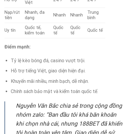
Việt
Nạp/rút
Nhanh, đa
Trung
Nhanh
Nhanh
tiền
dạng
bình
Quốc tế,
Quốc
Quốc
Uy tín
Quốc tế
kiểm toán
tế
tế
Điểm mạnh:
Tỷ lệ kèo bóng đá, casino vượt trội.
Hỗ trợ tiếng Việt, giao diện hiện đại.
Khuyến mãi nhiều, minh bạch, dễ nhận.
Chính sách bảo mật và kiểm toán quốc tế.
Nguyễn Văn Bắc chia sẻ trong cộng đồng
nhóm zalo: “Ban đầu tôi khá băn khoăn
khi chọn nhà cái, nhưng 188BET đã khiến
tôi hoàn toàn yên tâm. Giao diện dễ sử