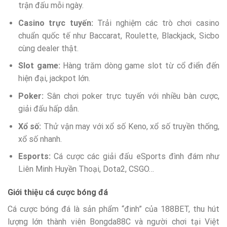
trận đấu mỗi ngày.
Casino trực tuyến:
Trải nghiệm các trò chơi casino
chuẩn quốc tế như Baccarat, Roulette, Blackjack, Sicbo
cùng dealer thật.
Slot game:
Hàng trăm dòng game slot từ cổ điển đến
hiện đại, jackpot lớn.
Poker:
Sân chơi poker trực tuyến với nhiều bàn cược,
giải đấu hấp dẫn.
Xổ số:
Thử vận may với xổ số Keno, xổ số truyền thống,
xổ số nhanh.
Esports:
Cá cược các giải đấu eSports đình đám như
Liên Minh Huyền Thoại, Dota2, CSGO…
Giới thiệu cá cược bóng đá
Cá cược bóng đá là sản phẩm “đinh” của 188BET, thu hút
lượng lớn thành viên Bongda88C và người chơi tại Việt