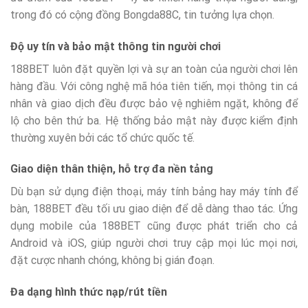
trong đó có cộng đồng Bongda88C, tin tưởng lựa chọn.
Độ uy tín và bảo mật thông tin người chơi
188BET luôn đặt quyền lợi và sự an toàn của người chơi lên
hàng đầu. Với công nghệ mã hóa tiên tiến, mọi thông tin cá
nhân và giao dịch đều được bảo vệ nghiêm ngặt, không để
lộ cho bên thứ ba. Hệ thống bảo mật này được kiểm định
thường xuyên bởi các tổ chức quốc tế.
Giao diện thân thiện, hỗ trợ đa nền tảng
Dù bạn sử dụng điện thoại, máy tính bảng hay máy tính để
bàn, 188BET đều tối ưu giao diện để dễ dàng thao tác. Ứng
dụng mobile của 188BET cũng được phát triển cho cả
Android và iOS, giúp người chơi truy cập mọi lúc mọi nơi,
đặt cược nhanh chóng, không bị gián đoạn.
Đa dạng hình thức nạp/rút tiền