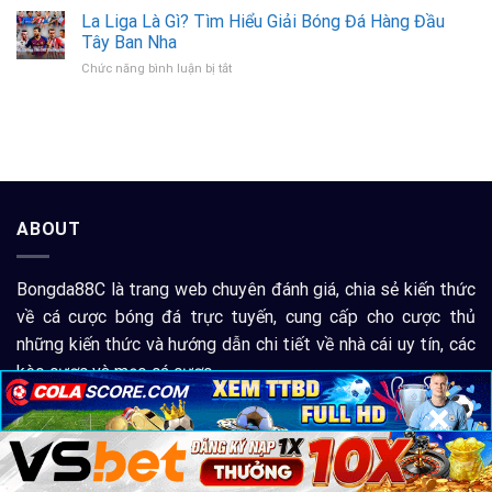
A
La Liga Là Gì? Tìm Hiểu Giải Bóng Đá Hàng Đầu
Hấp
Là
Dẫn
Tây Ban Nha
Gì?
Số
ở
Chức năng bình luận bị tắt
Tìm
1
La
Hiểu
Nước
Liga
Sâu
Đức
Là
Về
2025
Gì?
Giải
Tìm
Bóng
Hiểu
Đá
Giải
Số
Bóng
1
ABOUT
Đá
Nước
Hàng
Ý
Đầu
Bongda88C là trang web chuyên đánh giá, chia sẻ kiến thức
Tây
Ban
về cá cược bóng đá trực tuyến, cung cấp cho cược thủ
Nha
những kiến thức và hướng dẫn chi tiết về nhà cái uy tín, các
kèo cược và mẹo cá cược.
×
×
×
Hotline: 0928334804
Địa chỉ: 291 Đường Đinh Bộ Lĩnh, Phường 26, Bình Thạnh,
Hồ Chí Minh