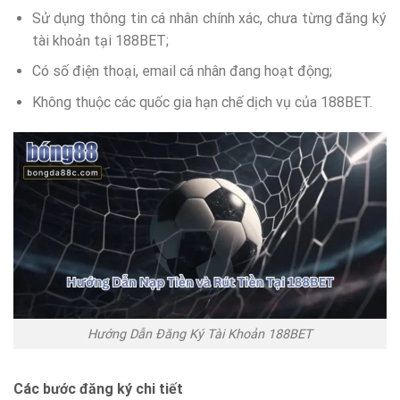
Sử dụng thông tin cá nhân chính xác, chưa từng đăng ký
tài khoản tại 188BET;
Có số điện thoại, email cá nhân đang hoạt động;
Không thuộc các quốc gia hạn chế dịch vụ của 188BET.
Hướng Dẫn Đăng Ký Tài Khoản 188BET
Các bước đăng ký chi tiết