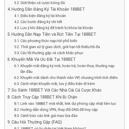
Giới thiệu cá cược bóng đá
Hướng Dẫn Đăng Ký Tài Khoản 188BET
Điều kiện đăng ký tài khoản
Các bước đăng ký chi tiết
Lưu ý khi đăng ký để tránh bị khóa tài khoản
Hướng Dẫn Nạp Tiền và Rút Tiền Tại 188BET
Các phương thức nạp/rút phổ biến
Thời gian xử lý giao dịch, giới hạn tối thiểu/tối đa
Các lỗi thường gặp và cách khắc phục
Khuyến Mãi Và Ưu Đãi Tại 188BET
Khuyến mãi đăng ký mới, hoàn trả, hoàn thua, thưởng nạp
lần đầu
Khuyến mãi dành cho thành viên VIP, chương trình tích điểm
Cách nhận khuyến mãi, lưu ý điều kiện đi kèm
So Sánh 188BET Với Các Nhà Cái Cá Cược Khác
Cách Truy Cập 188BET Khi Bị Chặn
Link vào 188BET mới nhất, link dự phòng cập nhật liên tục
Hướng dẫn dùng VPN, thay đổi DNS để truy cập
Cảnh báo các link giả mạo lừa đảo
Câu Hỏi Thường Gặp (FAQ)
188BET có bị chặn tại Việt Nam không?