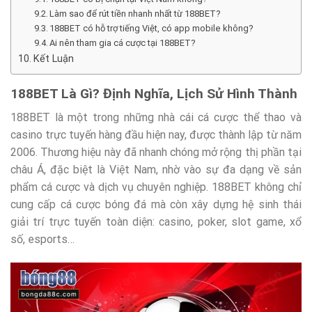
Làm sao để rút tiền nhanh nhất từ 188BET?
188BET có hỗ trợ tiếng Việt, có app mobile không?
Ai nên tham gia cá cược tại 188BET?
Kết Luận
188BET Là Gì? Định Nghĩa, Lịch Sử Hình Thành
188BET là một trong những nhà cái cá cược thể thao và
casino trực tuyến hàng đầu hiện nay, được thành lập từ năm
2006. Thương hiệu này đã nhanh chóng mở rộng thị phần tại
châu Á, đặc biệt là Việt Nam, nhờ vào sự đa dạng về sản
phẩm cá cược và dịch vụ chuyên nghiệp. 188BET không chỉ
cung cấp cá cược bóng đá mà còn xây dựng hệ sinh thái
giải trí trực tuyến toàn diện: casino, poker, slot game, xổ
số, esports…