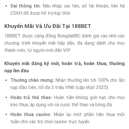
Sai thông tin:
Nếu nhập sai tên, số tài khoản, liên hệ
CSKH để được hỗ trợ kịp thời.
Khuyến Mãi Và Ưu Đãi Tại 188BET
188BET được cộng đồng Bongda88C đánh giá cao nhờ các
chương trình khuyến mãi hấp dẫn, đa dạng dành cho mọi
thành viên, từ người mới đến VIP.
Khuyến mãi đăng ký mới, hoàn trả, hoàn thua, thưởng
nạp lần đầu
Thưởng chào mừng:
Nhận thưởng lên tới 100% cho lần
nạp đầu tiên, tối đa 3 triệu VNĐ (cập nhật 2025).
Hoàn trả thể thao:
Hoàn tiền không giới hạn cho mọi
kèo thua, áp dụng với cá cược thể thao và bóng đá.
Hoàn thua casino:
Nhận lại một phần tiền thua mỗi
tuần cho các trò chơi casino trực tuyến.