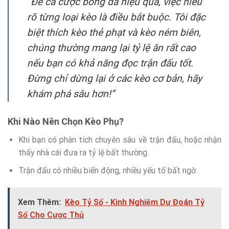
“Để cá cược bóng đá hiệu quả, việc hiểu
rõ từng loại kèo là điều bắt buộc. Tôi đặc
biệt thích kèo thẻ phạt và kèo ném biên,
chúng thường mang lại tỷ lệ ăn rất cao
nếu bạn có khả năng đọc trận đấu tốt.
Đừng chỉ dừng lại ở các kèo cơ bản, hãy
khám phá sâu hơn!”
Khi Nào Nên Chọn Kèo Phụ?
Khi bạn có phân tích chuyên sâu về trận đấu, hoặc nhận
thấy nhà cái đưa ra tỷ lệ bất thường.
Trận đấu có nhiều biến động, nhiều yếu tố bất ngờ.
Xem Thêm:
Kèo Tỷ Số - Kinh Nghiệm Dự Đoán Tỷ
Số Cho Cược Thủ