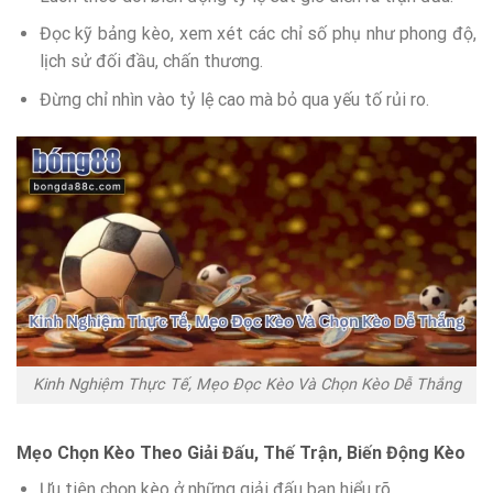
Đọc kỹ bảng kèo, xem xét các chỉ số phụ như phong độ,
lịch sử đối đầu, chấn thương.
Đừng chỉ nhìn vào tỷ lệ cao mà bỏ qua yếu tố rủi ro.
Kinh Nghiệm Thực Tế, Mẹo Đọc Kèo Và Chọn Kèo Dễ Thắng
Mẹo Chọn Kèo Theo Giải Đấu, Thế Trận, Biến Động Kèo
Ưu tiên chọn kèo ở những giải đấu bạn hiểu rõ.