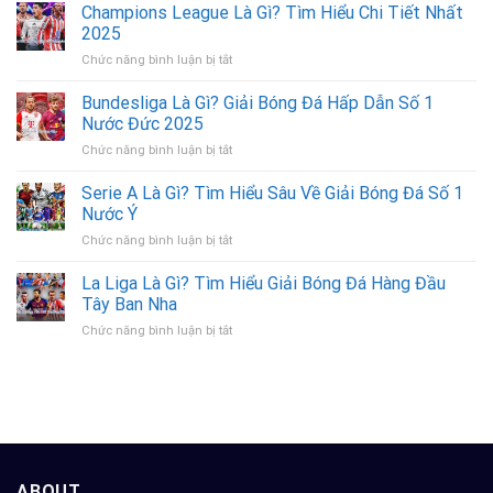
Là
Champions League Là Gì? Tìm Hiểu Chi Tiết Nhất
Chi
Đá
Gì?
Tiết
2025
2025
Tìm
Về
ở
Chức năng bình luận bị tắt
Hiểu
Half
Champions
Từ
Time
League
Bundesliga Là Gì? Giải Bóng Đá Hấp Dẫn Số 1
A-
Mới
Là
Z
Nước Đức 2025
Nhất
Gì?
Giải
2025
ở
Chức năng bình luận bị tắt
Tìm
Bóng
Bundesliga
Hiểu
Đá
Là
Serie A Là Gì? Tìm Hiểu Sâu Về Giải Bóng Đá Số 1
Chi
Số
Gì?
Tiết
Nước Ý
1
Giải
Nhất
Việt
ở
Chức năng bình luận bị tắt
Bóng
2025
Nam
Serie
Đá
A
La Liga Là Gì? Tìm Hiểu Giải Bóng Đá Hàng Đầu
Hấp
Là
Dẫn
Tây Ban Nha
Gì?
Số
ở
Chức năng bình luận bị tắt
Tìm
1
La
Hiểu
Nước
Liga
Sâu
Đức
Là
Về
2025
Gì?
Giải
Tìm
Bóng
Hiểu
Đá
Giải
Số
Bóng
1
ABOUT