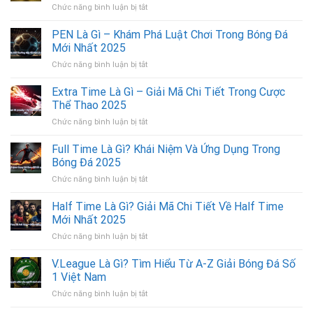
ở
Chức năng bình luận bị tắt
World
Cup
PEN Là Gì – Khám Phá Luật Chơi Trong Bóng Đá
Là
Mới Nhất 2025
Gì?
ở
Chức năng bình luận bị tắt
Góc
PEN
Nhìn
Là
Extra Time Là Gì – Giải Mã Chi Tiết Trong Cược
Cá
Gì
Cược
Thể Thao 2025
–
Thể
ở
Chức năng bình luận bị tắt
Khám
Thao
Extra
Phá
Tại
Time
Full Time Là Gì? Khái Niệm Và Ứng Dụng Trong
Luật
Bongda88c
Là
Chơi
Bóng Đá 2025
Gì
Trong
ở
Chức năng bình luận bị tắt
–
Bóng
Full
Giải
Đá
Time
Half Time Là Gì? Giải Mã Chi Tiết Về Half Time
Mã
Mới
Là
Chi
Mới Nhất 2025
Nhất
Gì?
Tiết
2025
ở
Chức năng bình luận bị tắt
Khái
Trong
Half
Niệm
Cược
Time
V.League Là Gì? Tìm Hiểu Từ A-Z Giải Bóng Đá Số
Và
Thể
Là
Ứng
1 Việt Nam
Thao
Gì?
Dụng
2025
ở
Chức năng bình luận bị tắt
Giải
Trong
V.League
Mã
Bóng