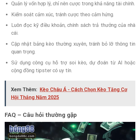
Quản lý vốn hợp lý, chỉ nên cược trong khả năng tài chính.
Kiểm soát cảm xúc, tránh cược theo cảm hứng.
Luôn đọc kỹ điều khoản, chính sách trả thưởng của nhà
cái.
Cập nhật bảng kèo thường xuyên, tránh bỏ lỡ thông tin
quan trọng.
Sử dụng công cụ hỗ trợ soi kèo, dự đoán từ AI hoặc
cộng đồng tipster có uy tín.
Xem Thêm:
Kèo Châu Á - Cách Chọn Kèo Tăng Cơ
Hội Thắng Năm 2025
FAQ – Câu hỏi thường gặp