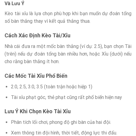
Và Lưu Ý
Kèo tài xỉu là lựa chọn phù hợp khi bạn muốn dự đoán tổng
số bàn thắng thay vì kết quả thắng thua.
Cách Xác Định Kèo Tài/Xỉu
Nhà cái đưa ra một mốc bàn thắng (ví dụ: 2.5), bạn chọn Tài
(trên) nếu dự đoán tổng bàn nhiều hơn, hoặc Xỉu (dưới) nếu
cho rằng bàn thắng ít hơn.
Các Mốc Tài Xỉu Phổ Biến
2.0, 2.5, 3.0, 3.5 (toàn trận hoặc hiệp 1)
Tài xỉu phạt góc, thẻ phạt cũng rất phổ biến hiện nay
Lưu Ý Khi Chọn Kèo Tài Xỉu
Phân tích lối chơi, phong độ ghi bàn của hai đội.
Xem thông tin đội hình, thời tiết, động lực thi đấu.