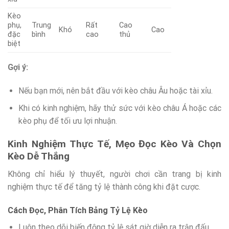
Kèo
phụ,
Trung
Rất
Cao
Khó
Cao
đặc
bình
cao
thủ
biệt
Gợi ý:
Nếu bạn mới, nên bắt đầu với kèo châu Âu hoặc tài xỉu.
Khi có kinh nghiệm, hãy thử sức với kèo châu Á hoặc các
kèo phụ để tối ưu lợi nhuận.
Kinh Nghiệm Thực Tế, Mẹo Đọc Kèo Và Chọn
Kèo Dễ Thắng
Không chỉ hiểu lý thuyết, người chơi cần trang bị kinh
nghiệm thực tế để tăng tỷ lệ thành công khi đặt cược.
Cách Đọc, Phân Tích Bảng Tỷ Lệ Kèo
Luôn theo dõi biến động tỷ lệ sát giờ diễn ra trận đấu.