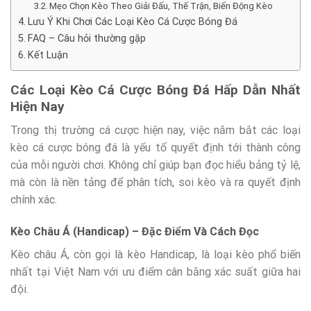
Mẹo Chọn Kèo Theo Giải Đấu, Thế Trận, Biến Động Kèo
Lưu Ý Khi Chơi Các Loại Kèo Cá Cược Bóng Đá
FAQ – Câu hỏi thường gặp
Kết Luận
Các Loại Kèo Cá Cược Bóng Đá Hấp Dẫn Nhất
Hiện Nay
Trong thị trường cá cược hiện nay, việc nắm bắt các loại
kèo cá cược bóng đá là yếu tố quyết định tới thành công
của mỗi người chơi. Không chỉ giúp bạn đọc hiểu bảng tỷ lệ,
mà còn là nền tảng để phân tích, soi kèo và ra quyết định
chính xác.
Kèo Châu Á (Handicap) – Đặc Điểm Và Cách Đọc
Kèo châu Á, còn gọi là kèo Handicap, là loại kèo phổ biến
nhất tại Việt Nam với ưu điểm cân bằng xác suất giữa hai
đội.