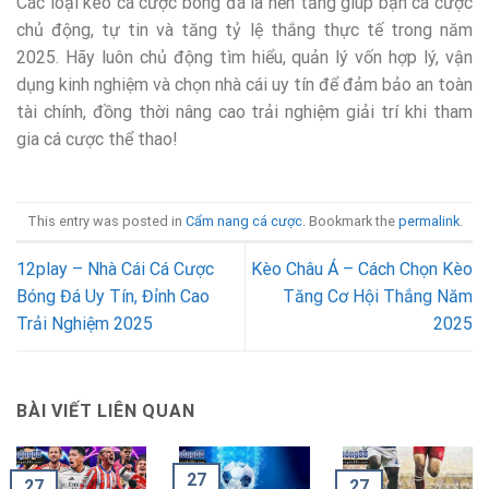
Các loại kèo cá cược bóng đá là nền tảng giúp bạn cá cược
chủ động, tự tin và tăng tỷ lệ thắng thực tế trong năm
2025. Hãy luôn chủ động tìm hiểu, quản lý vốn hợp lý, vận
dụng kinh nghiệm và chọn nhà cái uy tín để đảm bảo an toàn
tài chính, đồng thời nâng cao trải nghiệm giải trí khi tham
gia cá cược thể thao!
This entry was posted in
Cẩm nang cá cược
. Bookmark the
permalink
.
12play – Nhà Cái Cá Cược
Kèo Châu Á – Cách Chọn Kèo
Bóng Đá Uy Tín, Đỉnh Cao
Tăng Cơ Hội Thắng Năm
Trải Nghiệm 2025
2025
BÀI VIẾT LIÊN QUAN
27
27
27