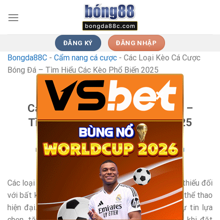
Skip
to
content
ĐĂNG KÝ
ĐĂNG NHẬP
Bongda88C
-
Cẩm nang cá cược
-
Các Loại Kèo Cá Cược
Bóng Đá – Tìm Hiểu Các Kèo Phổ Biến 2025
×
Các Loại Kèo Cá Cược Bóng Đá –
Tìm Hiểu Các Kèo Phổ Biến 2025
POSTED ON
27 THÁNG 6, 2025
BY
NGUYỄN TUẤN ANH
Các loại kèo cá cược bóng đá là chủ đề không thể thiếu đối
với bất kỳ ai muốn bước chân vào thế giới cá cược thể thao
hiện đại. Việc hiểu rõ từng loại kèo sẽ giúp bạn tự tin lựa
chọn, tăng khả năng chiến thắng và hạn chế rủi ro khi đặt