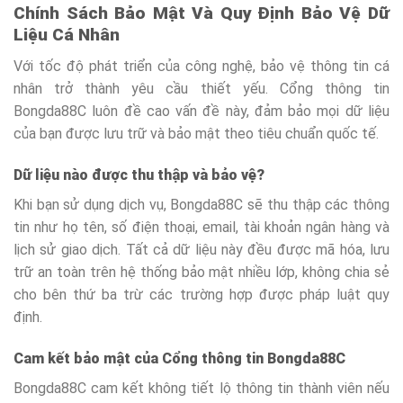
Chính Sách Bảo Mật Và Quy Định Bảo Vệ Dữ
Liệu Cá Nhân
Với tốc độ phát triển của công nghệ, bảo vệ thông tin cá
nhân trở thành yêu cầu thiết yếu. Cổng thông tin
Bongda88C luôn đề cao vấn đề này, đảm bảo mọi dữ liệu
của bạn được lưu trữ và bảo mật theo tiêu chuẩn quốc tế.
Dữ liệu nào được thu thập và bảo vệ?
Khi bạn sử dụng dịch vụ, Bongda88C sẽ thu thập các thông
tin như họ tên, số điện thoại, email, tài khoản ngân hàng và
lịch sử giao dịch. Tất cả dữ liệu này đều được mã hóa, lưu
trữ an toàn trên hệ thống bảo mật nhiều lớp, không chia sẻ
cho bên thứ ba trừ các trường hợp được pháp luật quy
định.
Cam kết bảo mật của Cổng thông tin Bongda88C
Bongda88C cam kết không tiết lộ thông tin thành viên nếu