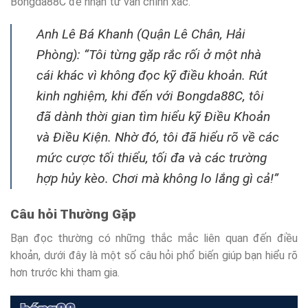
Bongda88C để nhận tư vấn chính xác.
Anh Lê Bá Khanh (Quận Lê Chân, Hải
Phòng): “Tôi từng gặp rắc rối ở một nhà
cái khác vì không đọc kỹ điều khoản. Rút
kinh nghiệm, khi đến với Bongda88C, tôi
đã dành thời gian tìm hiểu kỹ Điều Khoản
và Điều Kiện. Nhờ đó, tôi đã hiểu rõ về các
mức cược tối thiểu, tối đa và các trường
hợp hủy kèo. Chơi mà không lo lắng gì cả!”
Câu hỏi Thường Gặp
Bạn đọc thường có những thắc mắc liên quan đến điều
khoản, dưới đây là một số câu hỏi phổ biến giúp bạn hiểu rõ
hơn trước khi tham gia.