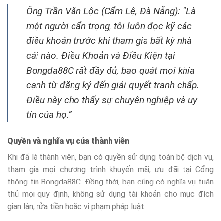
Ông Trần Văn Lộc (Cẩm Lệ, Đà Nẵng): “Là
một người cẩn trọng, tôi luôn đọc kỹ các
điều khoản trước khi tham gia bất kỳ nhà
cái nào. Điều Khoản và Điều Kiện tại
Bongda88C rất đầy đủ, bao quát mọi khía
cạnh từ đăng ký đến giải quyết tranh chấp.
Điều này cho thấy sự chuyên nghiệp và uy
tín của họ.”
Quyền và nghĩa vụ của thành viên
Khi đã là thành viên, bạn có quyền sử dụng toàn bộ dịch vụ,
tham gia mọi chương trình khuyến mãi, ưu đãi tại Cổng
thông tin Bongda88C. Đồng thời, bạn cũng có nghĩa vụ tuân
thủ mọi quy định, không sử dụng tài khoản cho mục đích
gian lận, rửa tiền hoặc vi phạm pháp luật.