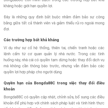
kháng hoặc giới hạn quyền lợi.
Đây là những quy định bắt buộc nhằm đảm bảo sự công
bằng giữa tất cả thành viên và giảm thiểu rủi ro ngoài mong
đợi.
Các trường hợp bất khả kháng
Ví dụ như sự cố hệ thống, thiên tai, chiến tranh hoặc các
lệnh cấm từ cơ quan quản lý nhà nước. Trong các tình
huống này, nhà cái có quyền tạm dừng hoặc thay đổi dịch vụ
mà không cần thông báo trước, nhưng vẫn đảm bảo các
quyền lợi hợp pháp cho người dùng.
Quyền hạn của Bongda88C trong việc thay đổi điều
khoản
Bongda88C có quyền cập nhật, chỉnh sửa, bổ sung các điều
khoản để phù hợp với chính sách pháp luật và tình hình thực