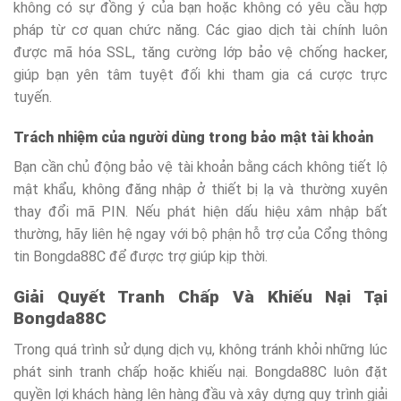
không có sự đồng ý của bạn hoặc không có yêu cầu hợp
pháp từ cơ quan chức năng. Các giao dịch tài chính luôn
được mã hóa SSL, tăng cường lớp bảo vệ chống hacker,
giúp bạn yên tâm tuyệt đối khi tham gia cá cược trực
tuyến.
Trách nhiệm của người dùng trong bảo mật tài khoản
Bạn cần chủ động bảo vệ tài khoản bằng cách không tiết lộ
mật khẩu, không đăng nhập ở thiết bị lạ và thường xuyên
thay đổi mã PIN. Nếu phát hiện dấu hiệu xâm nhập bất
thường, hãy liên hệ ngay với bộ phận hỗ trợ của Cổng thông
tin Bongda88C để được trợ giúp kịp thời.
Giải Quyết Tranh Chấp
Và Khiếu Nại Tại
Bongda88C
Trong quá trình sử dụng dịch vụ, không tránh khỏi những lúc
phát sinh tranh chấp hoặc khiếu nại. Bongda88C luôn đặt
quyền lợi khách hàng lên hàng đầu và xây dựng quy trình giải