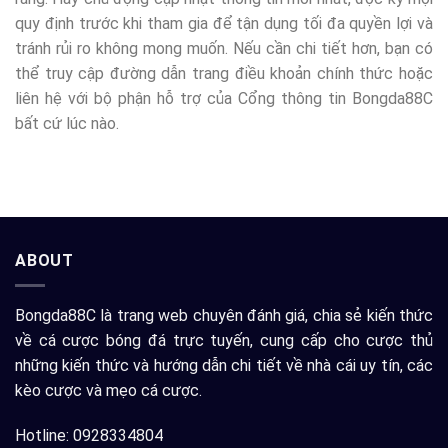
quy định trước khi tham gia để tận dụng tối đa quyền lợi và
tránh rủi ro không mong muốn. Nếu cần chi tiết hơn, bạn có
thể truy cập đường dẫn trang điều khoản chính thức hoặc
liên hệ với bộ phận hỗ trợ của Cổng thông tin Bongda88C
bất cứ lúc nào.
ABOUT
Bongda88C là trang web chuyên đánh giá, chia sẻ kiến thức
về cá cược bóng đá trực tuyến, cung cấp cho cược thủ
những kiến thức và hướng dẫn chi tiết về nhà cái uy tín, các
kèo cược và mẹo cá cược.
Hotline: 0928334804