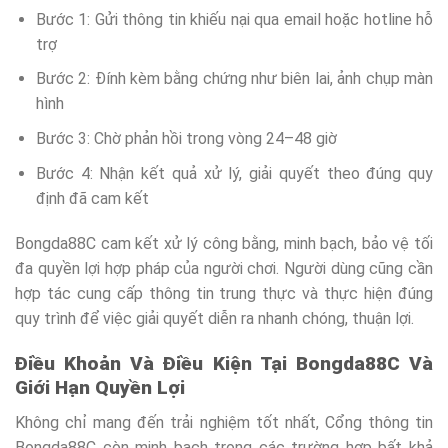
Bước 1: Gửi thông tin khiếu nại qua email hoặc hotline hỗ
trợ
Bước 2: Đính kèm bằng chứng như biên lai, ảnh chụp màn
hình
Bước 3: Chờ phản hồi trong vòng 24–48 giờ
Bước 4: Nhận kết quả xử lý, giải quyết theo đúng quy
định đã cam kết
Bongda88C cam kết xử lý công bằng, minh bạch, bảo vệ tối
đa quyền lợi hợp pháp của người chơi. Người dùng cũng cần
hợp tác cung cấp thông tin trung thực và thực hiện đúng
quy trình để việc giải quyết diễn ra nhanh chóng, thuận lợi.
Điều Khoản Và Điều Kiện Tại Bongda88C Và
Giới Hạn Quyền Lợi
Không chỉ mang đến trải nghiệm tốt nhất, Cổng thông tin
Bongda88C còn minh bạch trong các trường hợp bất khả