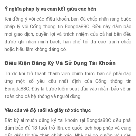
Ý nghĩa pháp lý và cam kết giữa các bên
Khi đồng ý với các điều khoản, bạn đã chấp nhận ràng buộc
pháp lý với Cổng thông tin Bongda88C. Điều này đảm bảo
mọi giao dịch, quyền lợi và trách nhiệm của cả hai bên đều
được ghi nhận minh bạch, hạn chế tối đa các tranh chấp
hoặc hiểu lầm không đáng có.
Điều Kiện Đăng Ký Và Sử Dụng Tài Khoản
Trước khi trở thành thành viên chính thức, bạn sẽ phải đáp
ứng một số yêu cầu nhất định của Cổng thông tin
Bongda88C. Đây là bước kiểm soát đầu vào nhằm bảo vệ an
toàn cho cả hệ thống và người dùng.
Yêu cầu về độ tuổi và giấy tờ xác thực
Bất kỳ ai muốn đăng ký tài khoản tại Bongda88C đều phải
đảm bảo đủ 18 tuổi trở lên, có quốc tịch hợp pháp và cung
cấp giấy tờ tùy thân chính xác. Nhà cái có quyền yêu cầu