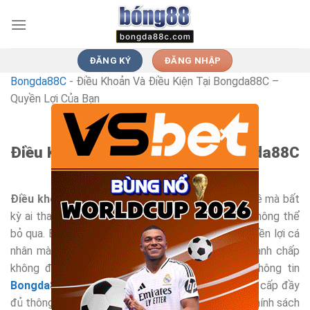
Skip
to
content
ĐĂNG KÝ
ĐĂNG NHẬP
Bongda88C
-
Điều Khoản Và Điều Kiện Tại Bongda88C –
Quyền Lợi Của Bạn
×
Điều Khoản Và Điều Kiện Tại Bongda88C
– Quyền Lợi Của Bạn
Điều khoản và điều kiện tại Bongda88C
là chủ đề mà bất
kỳ ai tham gia cá cược thể thao trực tuyến đều không thể
bỏ qua. Bạn không chỉ cần nắm vững để bảo vệ quyền lợi cá
nhân mà còn để phòng tránh những rủi ro hoặc tranh chấp
không đáng có khi sử dụng dịch vụ tại Cổng thông tin
Bongda88C
. Trong bài viết này, bạn sẽ được cung cấp đầy
đủ thông tin mới nhất năm 2025 về các quy định, chính sách