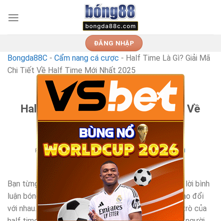
Skip
to
content
ĐĂNG NHẬP
Bongda88C
-
Cẩm nang cá cược
-
Half Time Là Gì? Giải Mã
Chi Tiết Về Half Time Mới Nhất 2025
×
Half Time Là Gì? Giải Mã Chi Tiết Về
Half Time Mới Nhất 2025
POSTED ON
27 THÁNG 6, 2025
BY
NGUYỄN TUẤN ANH
Bạn từng nghe đến “half time” trên bảng kèo, trong lời bình
luận bóng đá, hoặc khi những người chơi cá cược trao đổi
với nhau. Nhưng bạn đã thực sự hiểu rõ ý nghĩa, vai trò của
half time trong cá cược thể thao? Tôi cũng từng là người