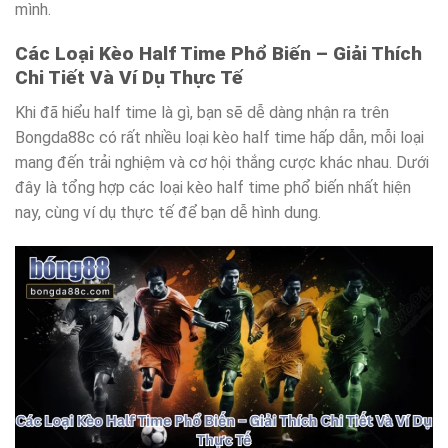
mình.
Các Loại Kèo Half Time Phổ Biến – Giải Thích
Chi Tiết Và Ví Dụ Thực Tế
Khi đã hiểu half time là gì, bạn sẽ dễ dàng nhận ra trên
Bongda88c có rất nhiều loại kèo half time hấp dẫn, mỗi loại
mang đến trải nghiệm và cơ hội thắng cược khác nhau. Dưới
đây là tổng hợp các loại kèo half time phổ biến nhất hiện
nay, cùng ví dụ thực tế để bạn dễ hình dung.