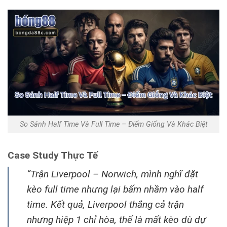
So Sánh Half Time Và Full Time – Điểm Giống Và Khác Biệt
Case Study Thực Tế
“Trận Liverpool – Norwich, mình nghĩ đặt
kèo full time nhưng lại bấm nhầm vào half
time. Kết quả, Liverpool thắng cả trận
nhưng hiệp 1 chỉ hòa, thế là mất kèo dù dự