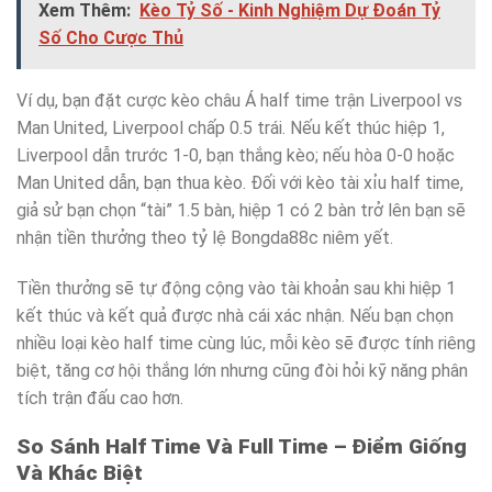
Xem Thêm:
Kèo Tỷ Số - Kinh Nghiệm Dự Đoán Tỷ
Số Cho Cược Thủ
Ví dụ, bạn đặt cược kèo châu Á half time trận Liverpool vs
Man United, Liverpool chấp 0.5 trái. Nếu kết thúc hiệp 1,
Liverpool dẫn trước 1-0, bạn thắng kèo; nếu hòa 0-0 hoặc
Man United dẫn, bạn thua kèo. Đối với kèo tài xỉu half time,
giả sử bạn chọn “tài” 1.5 bàn, hiệp 1 có 2 bàn trở lên bạn sẽ
nhận tiền thưởng theo tỷ lệ Bongda88c niêm yết.
Tiền thưởng sẽ tự động cộng vào tài khoản sau khi hiệp 1
kết thúc và kết quả được nhà cái xác nhận. Nếu bạn chọn
nhiều loại kèo half time cùng lúc, mỗi kèo sẽ được tính riêng
biệt, tăng cơ hội thắng lớn nhưng cũng đòi hỏi kỹ năng phân
tích trận đấu cao hơn.
So Sánh Half Time Và Full Time – Điểm Giống
Và Khác Biệt