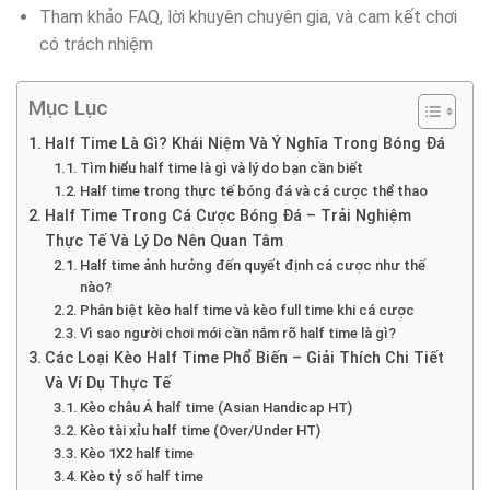
Tham khảo FAQ, lời khuyên chuyên gia, và cam kết chơi
có trách nhiệm
Mục Lục
Half Time Là Gì? Khái Niệm Và Ý Nghĩa Trong Bóng Đá
Tìm hiểu half time là gì và lý do bạn cần biết
Half time trong thực tế bóng đá và cá cược thể thao
Half Time Trong Cá Cược Bóng Đá – Trải Nghiệm
Thực Tế Và Lý Do Nên Quan Tâm
Half time ảnh hưởng đến quyết định cá cược như thế
nào?
Phân biệt kèo half time và kèo full time khi cá cược
Vì sao người chơi mới cần nắm rõ half time là gì?
Các Loại Kèo Half Time Phổ Biến – Giải Thích Chi Tiết
Và Ví Dụ Thực Tế
Kèo châu Á half time (Asian Handicap HT)
Kèo tài xỉu half time (Over/Under HT)
Kèo 1X2 half time
Kèo tỷ số half time