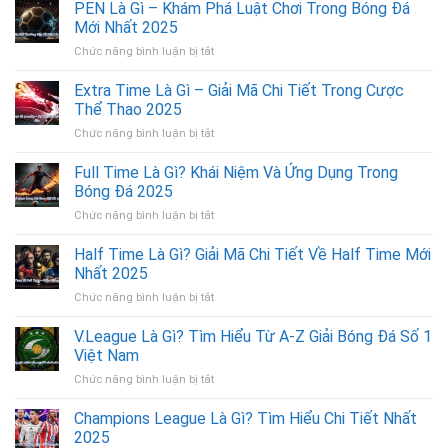
Cup
PEN Là Gì – Khám Phá Luật Chơi Trong Bóng Đá
Là
Mới Nhất 2025
Gì?
ở
Chức năng bình luận bị tắt
Góc
PEN
Nhìn
Là
Extra Time Là Gì – Giải Mã Chi Tiết Trong Cược
Cá
Gì
Cược
Thể Thao 2025
–
Thể
ở
Chức năng bình luận bị tắt
Khám
Thao
Extra
Phá
Tại
Time
Full Time Là Gì? Khái Niệm Và Ứng Dụng Trong
Luật
Bongda88c
Là
Chơi
Bóng Đá 2025
Gì
Trong
ở
Chức năng bình luận bị tắt
–
Bóng
Full
Giải
Đá
Time
Half Time Là Gì? Giải Mã Chi Tiết Về Half Time Mới
Mã
Mới
Là
Chi
Nhất 2025
Nhất
Gì?
Tiết
2025
ở
Chức năng bình luận bị tắt
Khái
Trong
Half
Niệm
Cược
Time
V.League Là Gì? Tìm Hiểu Từ A-Z Giải Bóng Đá Số 1
Và
Thể
Là
Ứng
Việt Nam
Thao
Gì?
Dụng
2025
ở
Chức năng bình luận bị tắt
Giải
Trong
V.League
Mã
Bóng
Là
Champions League Là Gì? Tìm Hiểu Chi Tiết Nhất
Chi
Đá
Gì?
Tiết
2025
2025
Tìm