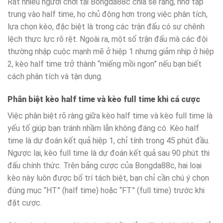
Rất nhiều người chơi tại Bongda88c chia sẻ rằng, nhờ tập
trung vào half time, họ chủ động hơn trong việc phân tích,
lựa chọn kèo, đặc biệt là trong các trận đấu có sự chênh
lệch thực lực rõ rệt. Ngoài ra, một số trận đấu mà các đội
thường nhập cuộc mạnh mẽ ở hiệp 1 nhưng giảm nhịp ở hiệp
2, kèo half time trở thành “miếng mồi ngon” nếu bạn biết
cách phân tích và tận dụng.
Phân biệt kèo half time và kèo full time khi cá cược
Việc phân biệt rõ ràng giữa kèo half time và kèo full time là
yếu tố giúp bạn tránh nhầm lẫn không đáng có. Kèo half
time là dự đoán kết quả hiệp 1, chỉ tính trong 45 phút đầu.
Ngược lại, kèo full time là dự đoán kết quả sau 90 phút thi
đấu chính thức. Trên bảng cược của Bongda88c, hai loại
kèo này luôn được bố trí tách biệt, bạn chỉ cần chú ý chọn
đúng mục “HT” (half time) hoặc “FT” (full time) trước khi
đặt cược.