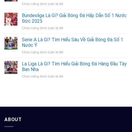
Về
ở
Chức năng bình luận bị tắt
Hiểu
Half
Champions
Từ
Time
League
Bundesliga Là Gì? Giải Bóng Đá Hấp Dẫn Số 1 Nước
A-
Mới
Là
Z
Đức 2025
Nhất
Gì?
Giải
2025
ở
Chức năng bình luận bị tắt
Tìm
Bóng
Bundesliga
Hiểu
Đá
Là
Serie A Là Gì? Tìm Hiểu Sâu Về Giải Bóng Đá Số 1
Chi
Số
Gì?
Tiết
Nước Ý
1
Giải
Nhất
Việt
ở
Chức năng bình luận bị tắt
Bóng
2025
Nam
Serie
Đá
A
La Liga Là Gì? Tìm Hiểu Giải Bóng Đá Hàng Đầu Tây
Hấp
Là
Dẫn
Ban Nha
Gì?
Số
ở
Chức năng bình luận bị tắt
Tìm
1
La
Hiểu
Nước
Liga
Sâu
Đức
Là
Về
2025
Gì?
Giải
Tìm
Bóng
Hiểu
Đá
Giải
Số
Bóng
1
ABOUT
Đá
Nước
Hàng
Ý
Đầu