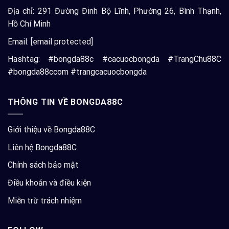
Địa chỉ: 291 Đường Đinh Bộ Lĩnh, Phường 26, Bình Thạnh,
Hồ Chí Minh
Email:
[email protected]
Hashtag: #bongda88c #cacuocbongda #TrangChu88C
#bongda88ccom #trangcacuocbongda
THÔNG TIN VỀ BONGDA88C
Giới thiệu về Bongda88C
Liên hệ Bongda88C
Chính sách bảo mật
Điều khoản và điều kiện
Miễn trừ trách nhiệm