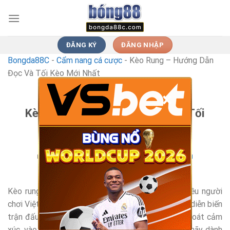
Skip
to
content
ĐĂNG KÝ
ĐĂNG NHẬP
Bongda88C
-
Cẩm nang cá cược
-
Kèo Rung – Hướng Dẫn
Đọc Và Tối Kèo Mới Nhất
×
Kèo Rung – Hướng Dẫn Đọc Và Tối
Kèo Mới Nhất
POSTED ON
27 THÁNG 6, 2025
BY
NGUYỄN TUẤN ANH
Kèo rung là xu hướng cá cược bóng đá được nhiều người
chơi Việt yêu thích vì khả năng tận dụng nhạy bén diễn biến
trận đấu để tối ưu lợi nhuận. Nếu bạn muốn kiểm soát cảm
xúc, vào tiền đúng thời điểm và tăng tỷ lệ thắng, hãy dành