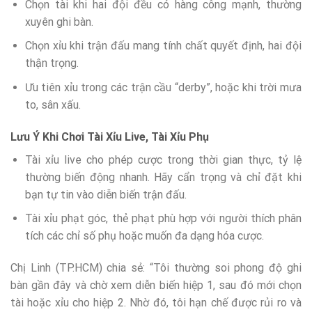
Chọn tài khi hai đội đều có hàng công mạnh, thường
xuyên ghi bàn.
Chọn xỉu khi trận đấu mang tính chất quyết định, hai đội
thận trọng.
Ưu tiên xỉu trong các trận cầu “derby”, hoặc khi trời mưa
to, sân xấu.
Lưu Ý Khi Chơi Tài Xỉu Live, Tài Xỉu Phụ
Tài xỉu live cho phép cược trong thời gian thực, tỷ lệ
thường biến động nhanh. Hãy cẩn trọng và chỉ đặt khi
bạn tự tin vào diễn biến trận đấu.
Tài xỉu phạt góc, thẻ phạt phù hợp với người thích phân
tích các chỉ số phụ hoặc muốn đa dạng hóa cược.
Chị Linh (TP.HCM) chia sẻ: “Tôi thường soi phong độ ghi
bàn gần đây và chờ xem diễn biến hiệp 1, sau đó mới chọn
tài hoặc xỉu cho hiệp 2. Nhờ đó, tôi hạn chế được rủi ro và