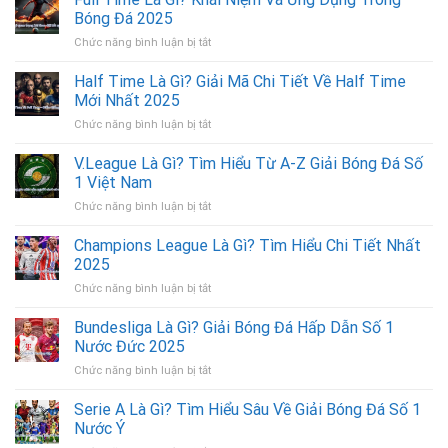
Là
Chơi
Bóng Đá 2025
Gì
Trong
ở
Chức năng bình luận bị tắt
–
Bóng
Full
Giải
Đá
Time
Half Time Là Gì? Giải Mã Chi Tiết Về Half Time
Mã
Mới
Là
Chi
Mới Nhất 2025
Nhất
Gì?
Tiết
2025
ở
Chức năng bình luận bị tắt
Khái
Trong
Half
Niệm
Cược
Time
V.League Là Gì? Tìm Hiểu Từ A-Z Giải Bóng Đá Số
Và
Thể
Là
Ứng
1 Việt Nam
Thao
Gì?
Dụng
2025
ở
Chức năng bình luận bị tắt
Giải
Trong
V.League
Mã
Bóng
Là
Champions League Là Gì? Tìm Hiểu Chi Tiết Nhất
Chi
Đá
Gì?
Tiết
2025
2025
Tìm
Về
ở
Chức năng bình luận bị tắt
Hiểu
Half
Champions
Từ
Time
League
Bundesliga Là Gì? Giải Bóng Đá Hấp Dẫn Số 1
A-
Mới
Là
Z
Nước Đức 2025
Nhất
Gì?
Giải
2025
ở
Chức năng bình luận bị tắt
Tìm
Bóng
Bundesliga
Hiểu
Đá
Là
Serie A Là Gì? Tìm Hiểu Sâu Về Giải Bóng Đá Số 1
Chi
Số
Gì?
Tiết
Nước Ý
1
Giải
Nhất
Việt