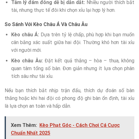
Tâm lý đám đông dễ bị dẫn dắt:
Nhiều người thích bắt
tài, nhưng thực tế đôi khi chọn xỉu lại hợp lý hơn.
So Sánh Với Kèo Châu Á Và Châu Âu
Kèo châu Á:
Dựa trên tỷ lệ chấp, phù hợp khi bạn muốn
cân bằng xác suất giữa hai đội. Thường khó hơn tài xỉu
với người mới.
Kèo châu Âu:
Đặt kết quả thắng – hòa – thua, không
quan tâm tổng số bàn. Đơn giản nhưng ít lựa chọn phân
tích sâu như tài xỉu.
Nếu bạn thích bắt nhịp trận đấu, thích dự đoán số bàn
thắng hoặc khi hai đội có phong độ ghi bàn ổn định, tài xỉu
là lựa chọn an toàn và hấp dẫn.
Xem Thêm:
Kèo Phạt Góc - Cách Chơi Cá Cược
Chuẩn Nhất 2025