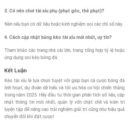
3. Có nên chơi tài xỉu phụ (phạt góc, thẻ phạt)?
Nên nếu bạn có dữ liệu hoặc kinh nghiệm soi các chỉ số này.
4. Cách cập nhật bảng kèo tài xỉu mới nhất, uy tín?
Tham khảo các trang nhà cái lớn, trang tổng hợp tỷ lệ hoặc
ứng dụng soi kèo bóng đá.
Kết Luận
Kèo tài xỉu là lựa chọn tuyệt vời giúp bạn cá cược bóng đá
linh hoạt, dự đoán dễ hiểu và tối ưu hóa cơ hội chiến thắng
trong năm 2025. Hãy đầu tư thời gian phân tích số liệu, cập
nhật thông tin mới nhất, quản lý vốn chặt chẽ và kiên trì
luyện tập để nâng cao trải nghiệm giải trí cũng như hiệu quả
chuyển đổi khi đặt cược!