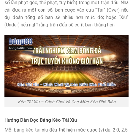
số lần phạt góc, thẻ phạt, tùy biến) trong một trận đấu. Nhà
cái đưa ra một con số, bạn cược vào cửa “Tài” (Over) nếu
dự đoán tổng số bàn sẽ nhiều hơn mức đó; hoặc “Xỉu”
(Under) nếu nghĩ rằng trận đấu sẽ có ít bàn thắng hơn.
Kèo Tài Xỉu – Cách Chơi Và Các Mức Kèo Phổ Biến
Hướng Dẫn Đọc Bảng Kèo Tài Xỉu
Mỗi bảng kèo tài xỉu đều thể hiện mức cược (ví dụ: 2.0, 2.5,