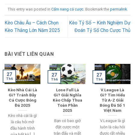
This entry was posted in
Cẩm nang cá cược
. Bookmark the
permalink
.
Kèo Châu Âu – Cách Chọn
Kèo Tỷ Số – Kinh Nghiệm Dự
Kèo Thắng Lớn Năm 2025
Đoán Tỷ Số Cho Cược Thủ
BÀI VIẾT LIÊN QUAN
27
27
27
Th6
Th6
Th6
Kèo Nhà Cái Là
Lose Full Là
V.League Là
Gì? Tránh Bẫy
Gì? Giải Nghĩa
Gì? Tìm Hiểu
Cá Cược Bóng
Kèo Chấp Thua
Từ A-Z Giải
Đá 2025
Toàn Phần
Bóng Đá Số 1
2025
Việt Nam
Kèo nhà cái là gì
Bạn có bao giờ
V.League là gì
là câu hỏi mở
đặt cược một
luôn là câu hỏi
đầu hành trình
trận đấu và mất
được rất nhiều
của bất kỳ [...]