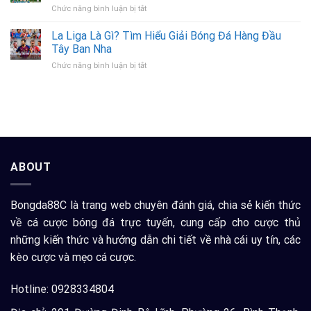
Nhất
Việt
ở
Chức năng bình luận bị tắt
Bóng
2025
Nam
Serie
Đá
A
La Liga Là Gì? Tìm Hiểu Giải Bóng Đá Hàng Đầu
Hấp
Là
Dẫn
Tây Ban Nha
Gì?
Số
ở
Chức năng bình luận bị tắt
Tìm
1
La
Hiểu
Nước
Liga
Sâu
Đức
Là
Về
2025
Gì?
Giải
Tìm
Bóng
Hiểu
Đá
Giải
Số
Bóng
1
ABOUT
Đá
Nước
Hàng
Ý
Đầu
Bongda88C là trang web chuyên đánh giá, chia sẻ kiến thức
Tây
Ban
về cá cược bóng đá trực tuyến, cung cấp cho cược thủ
Nha
những kiến thức và hướng dẫn chi tiết về nhà cái uy tín, các
kèo cược và mẹo cá cược.
Hotline: 0928334804