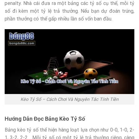
penalty. Nhà cái đưa ra một bảng các tỷ số cụ thể, mỗi tỷ
số đi kèm một tỷ lệ trả thưởng. Nếu bạn dự đoán trúng,
phần thưởng có thể gấp nhiều lần số vốn ban đầu.
Kèo Tỷ Số – Cách Chơi Và Nguyên Tắc Tính Tiền
Hướng Dẫn Đọc Bảng Kèo Tỷ Số
Bảng kèo tỷ số thể hiện hàng loạt lựa chọn như 0-0, 1-0, 2-
1, 3-2, 2-2… Mỗi tỷ số có một tỷ lệ trả thưởng riêng, càng