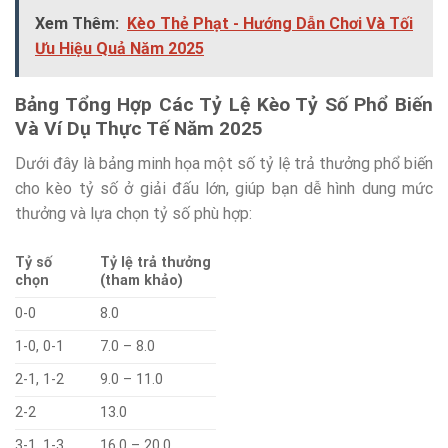
Xem Thêm:
Kèo Thẻ Phạt - Hướng Dẫn Chơi Và Tối
Ưu Hiệu Quả Năm 2025
Bảng Tổng Hợp Các Tỷ Lệ Kèo Tỷ Số Phổ Biến
Và Ví Dụ Thực Tế Năm 2025
Dưới đây là bảng minh họa một số tỷ lệ trả thưởng phổ biến
cho kèo tỷ số ở giải đấu lớn, giúp bạn dễ hình dung mức
thưởng và lựa chọn tỷ số phù hợp:
Tỷ số
Tỷ lệ trả thưởng
chọn
(tham khảo)
0-0
8.0
1-0, 0-1
7.0 – 8.0
2-1, 1-2
9.0 – 11.0
2-2
13.0
3-1, 1-3
16.0 – 20.0