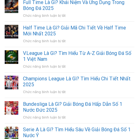
Time
Full Time Là Gì? Khái Niệm Và Ứng Dụng Trong
Luật
Bongda88c
Là
Chơi
Bóng Đá 2025
Gì
Trong
ở
Chức năng bình luận bị tắt
–
Bóng
Full
Giải
Đá
Time
Half Time Là Gì? Giải Mã Chi Tiết Về Half Time
Mã
Mới
Là
Chi
Mới Nhất 2025
Nhất
Gì?
Tiết
2025
ở
Chức năng bình luận bị tắt
Khái
Trong
Half
Niệm
Cược
Time
V.League Là Gì? Tìm Hiểu Từ A-Z Giải Bóng Đá Số
Và
Thể
Là
Ứng
1 Việt Nam
Thao
Gì?
Dụng
2025
ở
Chức năng bình luận bị tắt
Giải
Trong
V.League
Mã
Bóng
Là
Champions League Là Gì? Tìm Hiểu Chi Tiết Nhất
Chi
Đá
Gì?
Tiết
2025
2025
Tìm
Về
ở
Chức năng bình luận bị tắt
Hiểu
Half
Champions
Từ
Time
League
Bundesliga Là Gì? Giải Bóng Đá Hấp Dẫn Số 1
A-
Mới
Là
Z
Nước Đức 2025
Nhất
Gì?
Giải
2025
ở
Chức năng bình luận bị tắt
Tìm
Bóng
Bundesliga
Hiểu
Đá
Là
Serie A Là Gì? Tìm Hiểu Sâu Về Giải Bóng Đá Số 1
Chi
Số
Gì?
Tiết
Nước Ý
1
Giải