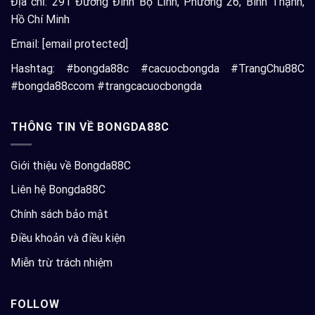
Địa chỉ: 291 Đường Đinh Bộ Lĩnh, Phường 26, Bình Thạnh,
Hồ Chí Minh
Email:
[email protected]
Hashtag: #bongda88c #cacuocbongda #TrangChu88C
#bongda88ccom #trangcacuocbongda
THÔNG TIN VỀ BONGDA88C
Giới thiệu về Bongda88C
Liên hệ Bongda88C
Chính sách bảo mật
Điều khoản và điều kiện
Miễn trừ trách nhiệm
FOLLOW