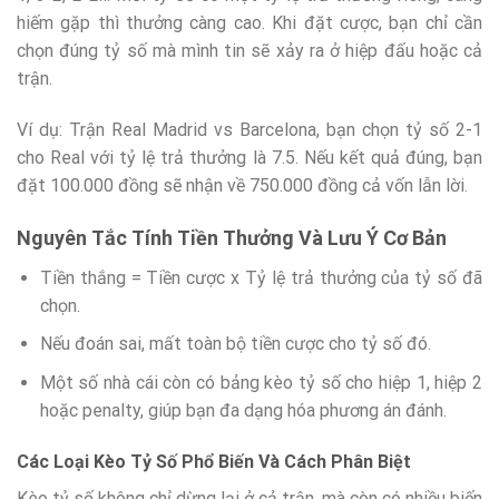
hiếm gặp thì thưởng càng cao. Khi đặt cược, bạn chỉ cần
chọn đúng tỷ số mà mình tin sẽ xảy ra ở hiệp đấu hoặc cả
trận.
Ví dụ: Trận Real Madrid vs Barcelona, bạn chọn tỷ số 2-1
cho Real với tỷ lệ trả thưởng là 7.5. Nếu kết quả đúng, bạn
đặt 100.000 đồng sẽ nhận về 750.000 đồng cả vốn lẫn lời.
Nguyên Tắc Tính Tiền Thưởng Và Lưu Ý Cơ Bản
Tiền thắng = Tiền cược x Tỷ lệ trả thưởng của tỷ số đã
chọn.
Nếu đoán sai, mất toàn bộ tiền cược cho tỷ số đó.
Một số nhà cái còn có bảng kèo tỷ số cho hiệp 1, hiệp 2
hoặc penalty, giúp bạn đa dạng hóa phương án đánh.
Các Loại Kèo Tỷ Số Phổ Biến Và Cách Phân Biệt
Kèo tỷ số không chỉ dừng lại ở cả trận, mà còn có nhiều biến