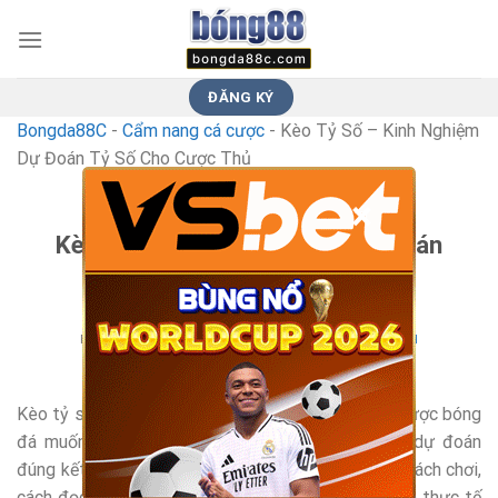
Skip
to
content
ĐĂNG KÝ
Bongda88C
-
Cẩm nang cá cược
-
Kèo Tỷ Số – Kinh Nghiệm
Dự Đoán Tỷ Số Cho Cược Thủ
×
Kèo Tỷ Số – Kinh Nghiệm Dự Đoán
Tỷ Số Cho Cược Thủ
POSTED ON
27 THÁNG 6, 2025
BY
NGUYỄN TUẤN ANH
Kèo tỷ số là lựa chọn hấp dẫn cho người chơi cá cược bóng
đá muốn thử vận may với phần thưởng lớn khi dự đoán
đúng kết quả chính xác của trận đấu. Việc hiểu rõ cách chơi,
cách đọc bảng kèo, cũng như nắm bắt kinh nghiệm thực tế