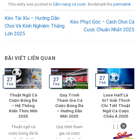
This entry was posted in
Cẩm nang cá cược
. Bookmark the
permalink
.
Kèo Tài Xỉu – Hướng Dẫn
Kèo Phạt Góc – Cách Chơi Cá
Chơi Và Kinh Nghiệm Thắng
Cược Chuẩn Nhất 2025
Lớn 2025
BÀI VIẾT LIÊN QUAN
27
27
27
Th6
Th6
Th6
Thuật Ngữ Cá
Quy Trình
Lose Half Là
Cược Bóng Đá
Tham Gia Cá
Gì? Giải Thích
– Hệ Thống
Cược Bóng Đá
Chi Tiết Thuật
Kiến Thức Mới
– Hướng Dẫn
Ngữ Cá Cược
2025
Mới 2025
Châu Á 2025
✕
Thuật ngữ cá
Quy trình tham
[...]
cược bóng đá là
gia cá cược