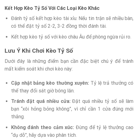
Kết Hợp Kèo Tỷ Số Với Các Loại Kèo Khác
Đánh tỷ số kết hợp kèo tài xỉu: Nếu tin trận sẽ nhiều bàn,
có thể đặt tỷ số 2-2, 3-2 đồng thời đánh tài.
Kết hợp kèo tỷ số với kèo châu Âu để phòng ngừa rủi ro.
Lưu Ý Khi Chơi Kèo Tỷ Số
Dưới đây là những điểm bạn cần đặc biệt chú ý để tránh
mất kiểm soát khi chơi kèo này:
Cập nhật bảng kèo thường xuyên:
Tỷ lệ trả thưởng có
thể thay đổi sát giờ bóng lăn.
Tránh đặt quá nhiều cửa:
Đặt quá nhiều tỷ số sẽ làm
bạn “xôi hỏng bỏng không”, vì chỉ cần 1 cửa đúng mới
thắng.
Không đánh theo cảm xúc:
Đừng để tỷ lệ thưởng cao
“dụ dỗ”, hãy dựa vào phân tích.