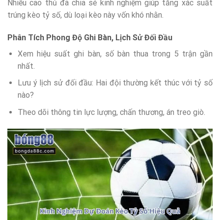
Nhiều cao thủ đã chia sẻ kinh nghiệm giúp tăng xác suất
trúng kèo tỷ số, dù loại kèo này vốn khó nhằn.
Phân Tích Phong Độ Ghi Bàn, Lịch Sử Đối Đầu
Xem hiệu suất ghi bàn, số bàn thua trong 5 trận gần
nhất.
Lưu ý lịch sử đối đầu: Hai đội thường kết thúc với tỷ số
nào?
Theo dõi thông tin lực lượng, chấn thương, án treo giò.