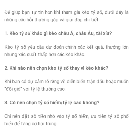
Để giúp bạn tự tin hơn khi tham gia kèo tỷ số, dưới đây là
những câu hỏi thường gặp và giải đáp chi tiết:
1. Kèo tỷ số khác gì kèo châu Á, châu Âu, tài xỉu?
Kèo tỷ số yêu cầu dự đoán chính xác kết quả, thưởng lớn
nhưng xác suất thấp hơn các kèo khác.
2. Khi nào nên chọn kèo tỷ số thay vì kèo khác?
Khi bạn có dự cảm rõ ràng về diễn biến trận đấu hoặc muốn
“đổi gió” với tỷ lệ thưởng cao.
3. Có nên chọn tỷ số hiếm/tỷ lệ cao không?
Chỉ nên đặt số tiền nhỏ vào tỷ số hiếm, ưu tiên tỷ số phổ
biến để tăng cơ hội trúng.