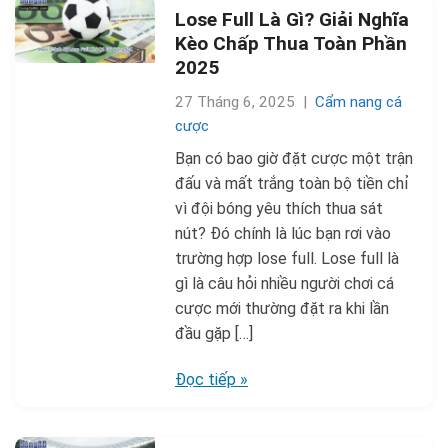
Lose Full Là Gì? Giải Nghĩa
Kèo Chấp Thua Toàn Phần
2025
27 Tháng 6, 2025
|
Cẩm nang cá
cược
Bạn có bao giờ đặt cược một trận
đấu và mất trắng toàn bộ tiền chỉ
vì đội bóng yêu thích thua sát
nút? Đó chính là lúc bạn rơi vào
trường hợp lose full. Lose full là
gì là câu hỏi nhiều người chơi cá
cược mới thường đặt ra khi lần
đầu gặp […]
Đọc tiếp »