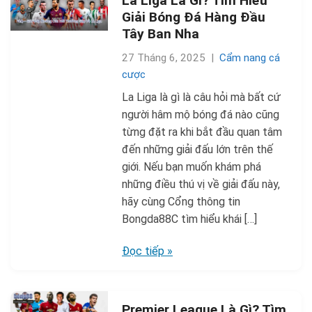
La Liga Là Gì? Tìm Hiểu
Giải Bóng Đá Hàng Đầu
Tây Ban Nha
27 Tháng 6, 2025
|
Cẩm nang cá
cược
La Liga là gì là câu hỏi mà bất cứ
người hâm mộ bóng đá nào cũng
từng đặt ra khi bắt đầu quan tâm
đến những giải đấu lớn trên thế
giới. Nếu bạn muốn khám phá
những điều thú vị về giải đấu này,
hãy cùng Cổng thông tin
Bongda88C tìm hiểu khái […]
Đọc tiếp »
Premier League Là Gì? Tìm