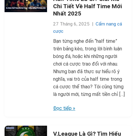
Chi Tiết Về Half Time Mới
Nhất 2025
27 Tháng 6, 2025
|
Cẩm nang cá
cược
Bạn từng nghe đến “half time”
trên bảng kèo, trong lời bình luận
bóng đá, hoặc khi những người
chơi cá cược trao đổi với nhau.
Nhưng bạn đã thực sự hiểu rõ ý
nghĩa, vai trò của half time trong
cá cược thể thao? Tôi cũng từng
là người mới, từng mất tiền chỉ […]
Đọc tiếp »
V.League Là Gì? Tìm Hiểu