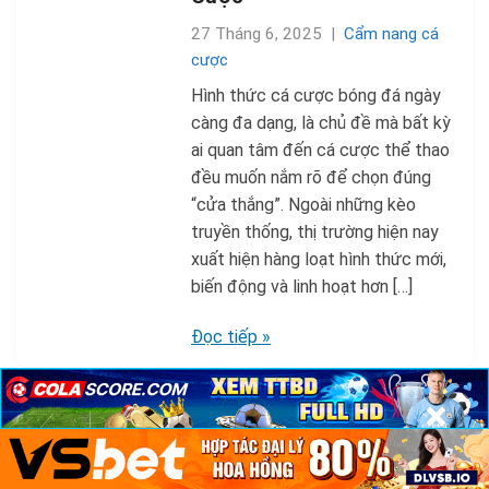
27 Tháng 6, 2025
|
Cẩm nang cá
cược
Hình thức cá cược bóng đá ngày
càng đa dạng, là chủ đề mà bất kỳ
ai quan tâm đến cá cược thể thao
đều muốn nắm rõ để chọn đúng
“cửa thắng”. Ngoài những kèo
truyền thống, thị trường hiện nay
xuất hiện hàng loạt hình thức mới,
biến động và linh hoạt hơn […]
Đọc tiếp »
×
×
×
Kèo Xiên – Hướng Dẫn
Cách Chơi Thắng Lớn Tại
Bongda88