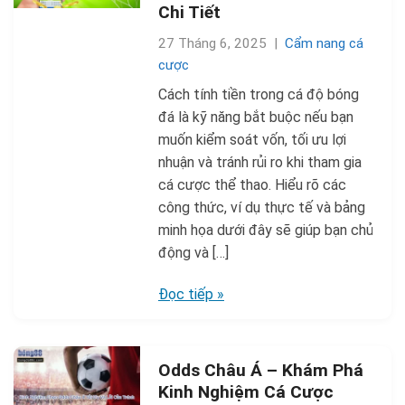
Chi Tiết
27 Tháng 6, 2025
|
Cẩm nang cá
cược
Cách tính tiền trong cá độ bóng
đá là kỹ năng bắt buộc nếu bạn
muốn kiểm soát vốn, tối ưu lợi
nhuận và tránh rủi ro khi tham gia
cá cược thể thao. Hiểu rõ các
công thức, ví dụ thực tế và bảng
minh họa dưới đây sẽ giúp bạn chủ
động và […]
Đọc tiếp »
Odds Châu Á – Khám Phá
Kinh Nghiệm Cá Cược