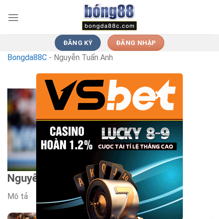
Skip
to
content
ĐĂNG KÝ
ĐĂNG NHẬP
Bongda88C
-
Nguyễn Tuấn Anh
×
Nguyễn Tuấn Anh
Mô tả