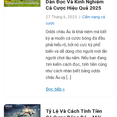
Dẫn Đọc Và Kinh Nghiệm
Cá Cược Hiệu Quả 2025
27 Tháng 6, 2025
|
Cẩm nang cá
cược
Odds châu Âu là khái niệm mà bất
kỳ ai muốn cá cược bóng đá đều
phải hiểu rõ, bởi nó cực kỳ phổ
biến và dễ dùng cho người mới lẫn
người chơi lâu năm. Nếu bạn đang
tìm kiếm cách đọc, tính tiền cũng
như cách nhận biết bảng odds
châu Âu uy […]
Đọc tiếp »
Tỷ Lệ Và Cách Tính Tiền