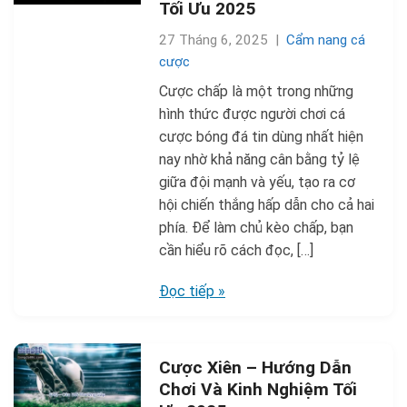
Tối Ưu 2025
27 Tháng 6, 2025
|
Cẩm nang cá
cược
Cược chấp là một trong những
hình thức được người chơi cá
cược bóng đá tin dùng nhất hiện
nay nhờ khả năng cân bằng tỷ lệ
giữa đội mạnh và yếu, tạo ra cơ
hội chiến thắng hấp dẫn cho cả hai
phía. Để làm chủ kèo chấp, bạn
cần hiểu rõ cách đọc, […]
Đọc tiếp »
Cược Xiên – Hướng Dẫn
Chơi Và Kinh Nghiệm Tối