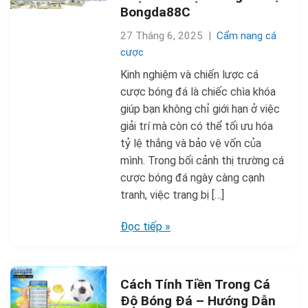
Bongda88C
27 Tháng 6, 2025
|
Cẩm nang cá
cược
Kinh nghiệm và chiến lược cá
cược bóng đá là chiếc chìa khóa
giúp bạn không chỉ giới hạn ở việc
giải trí mà còn có thể tối ưu hóa
tỷ lệ thắng và bảo vệ vốn của
mình. Trong bối cảnh thị trường cá
cược bóng đá ngày càng cạnh
tranh, việc trang bị […]
Đọc tiếp »
Cách Tính Tiền Trong Cá
Độ Bóng Đá – Hướng Dẫn