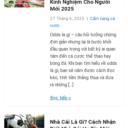
Kinh Nghiệm Cho Người
Mới 2025
27 Tháng 6, 2025
|
Cẩm nang cá
cược
Odds là gì – câu hỏi tưởng chừng
đơn giản nhưng lại là bước khởi
đầu quan trọng với bất kỳ ai quan
tâm đến cá cược thể thao hay
bóng đá. Khi bạn tìm hiểu về odds
là gì, bạn sẽ nắm được cách đọc
kèo, tính tiền thắng thua và đưa
ra những […]
Đọc tiếp »
Nhà Cái Là Gì? Cách Nhận