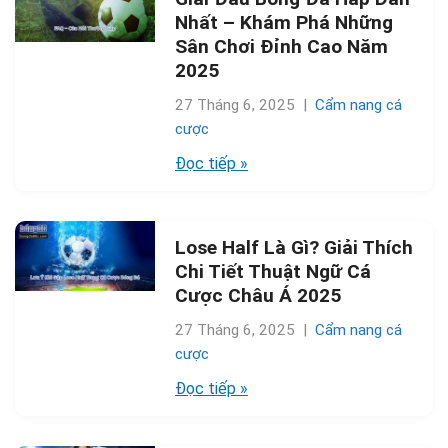
Nhất – Khám Phá Những
Sân Chơi Đỉnh Cao Năm
2025
27 Tháng 6, 2025
|
Cẩm nang cá
cược
Đọc tiếp »
Lose Half Là Gì? Giải Thích
Chi Tiết Thuật Ngữ Cá
Cược Châu Á 2025
27 Tháng 6, 2025
|
Cẩm nang cá
cược
Đọc tiếp »