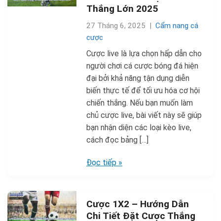
Thắng Lớn 2025
27 Tháng 6, 2025
|
Cẩm nang cá
cược
Cược live là lựa chọn hấp dẫn cho
người chơi cá cược bóng đá hiện
đại bởi khả năng tận dụng diễn
biến thực tế để tối ưu hóa cơ hội
chiến thắng. Nếu bạn muốn làm
chủ cược live, bài viết này sẽ giúp
bạn nhận diện các loại kèo live,
cách đọc bảng […]
Đọc tiếp »
Cược 1X2 – Hướng Dẫn
Chi Tiết Đặt Cược Thắng