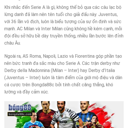
Khi nhắc đến Serie A là gì, không thể bỏ qua các câu lạc bộ
lừng danh đã làm nên tên tuổi cho giải đấu này. Juventus,
với 36 lần vô địch, luôn là biểu tượng của sự ổn định và sức
mạnh. AC Milan và Inter Milan cũng không hề kém cạnh, mỗi
đội đều sở hữu bề dày truyền thống, nhiều lần bước lên đỉnh
châu Âu.
Ngoài ra, AS Roma, Napoli, Lazio và Fiorentina góp phần tạo
nên bức tranh đa sắc màu cho Serie A. Các trận derby như
Derby della Madonnina (Milan – Inter) hay Derby d’Italia
(Juventus – Inter) luôn là tâm điểm của giới mộ điệu và dân
cá cược trên Bongda88c bởi tính chất căng thẳng, khó
lường và đầy cảm xúc.