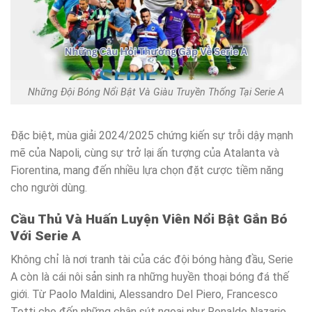
Những Đội Bóng Nổi Bật Và Giàu Truyền Thống Tại Serie A
Đặc biệt, mùa giải 2024/2025 chứng kiến sự trỗi dậy mạnh
mẽ của Napoli, cùng sự trở lại ấn tượng của Atalanta và
Fiorentina, mang đến nhiều lựa chọn đặt cược tiềm năng
cho người dùng.
Cầu Thủ Và Huấn Luyện Viên Nổi Bật Gắn Bó
Với Serie A
Không chỉ là nơi tranh tài của các đội bóng hàng đầu, Serie
A còn là cái nôi sản sinh ra những huyền thoại bóng đá thế
giới. Từ Paolo Maldini, Alessandro Del Piero, Francesco
Totti cho đến những chân sút ngoại như Ronaldo Nazario,