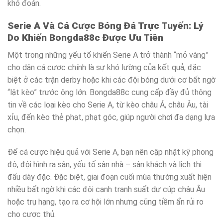
khó đoán.
Serie A Và Cá Cược Bóng Đá Trực Tuyến: Lý
Do Khiến Bongda88c Được Ưu Tiên
Một trong những yếu tố khiến Serie A trở thành “mỏ vàng”
cho dân cá cược chính là sự khó lường của kết quả, đặc
biệt ở các trận derby hoặc khi các đội bóng dưới cơ bất ngờ
“lật kèo” trước ông lớn. Bongda88c cung cấp đầy đủ thông
tin về các loại kèo cho Serie A, từ kèo châu Á, châu Âu, tài
xỉu, đến kèo thẻ phạt, phạt góc, giúp người chơi đa dạng lựa
chọn.
Để cá cược hiệu quả với Serie A, bạn nên cập nhật kỹ phong
độ, đội hình ra sân, yếu tố sân nhà – sân khách và lịch thi
đấu dày đặc. Đặc biệt, giai đoạn cuối mùa thường xuất hiện
nhiều bất ngờ khi các đội cạnh tranh suất dự cúp châu Âu
hoặc trụ hạng, tạo ra cơ hội lớn nhưng cũng tiềm ẩn rủi ro
cho cược thủ.