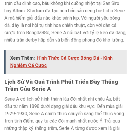
trận cầu đỉnh cao, bầu không khí cuồng nhiệt tại San Siro
hay Allianz Stadium đã tạo nên bản sắc riêng biệt cho Serie
A mà hiếm giải đấu nào khác sánh kịp. Với người yêu bóng
đá, đây là nơi hội tụ tinh hoa chiến thuật, còn với dân cá
cược trên Bongda88c, Serie A nổi bật với tỷ lệ kèo đa dạng,
nhiều trận derby hấp dẫn và biến động phong độ khó lường.
Xem Thêm:
Hình Thức Cá Cược Bóng Đá - Kinh
Nghiệm Cá Cược
Lịch Sử Và Quá Trình Phát Triển Đầy Thăng
Trầm Của Serie A
Serie A có lịch sử hình thành lâu đời nhất nhì châu Âu, bắt
đầu từ năm 1898 dưới dạng giải đấu khu vực. Đến mùa giải
1929-1930, Serie A chính thức chuyển sang thể thức vòng
tròn tính điểm, quy tụ các đội mạnh nhất nước Ý. Trải qua
những thập kỷ thăng trầm, Serie A từng được xem là giải