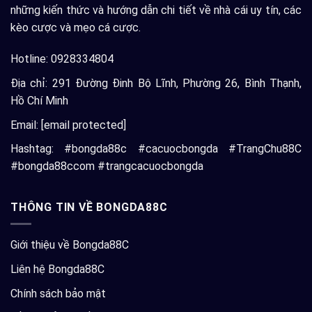
Nha
những kiến thức và hướng dẫn chi tiết về nhà cái uy tín, các
kèo cược và mẹo cá cược.
Hotline: 0928334804
Địa chỉ: 291 Đường Đinh Bộ Lĩnh, Phường 26, Bình Thạnh,
Hồ Chí Minh
Email:
[email protected]
Hashtag: #bongda88c #cacuocbongda #TrangChu88C
#bongda88ccom #trangcacuocbongda
THÔNG TIN VỀ BONGDA88C
Giới thiệu về Bongda88C
Liên hệ Bongda88C
Chính sách bảo mật