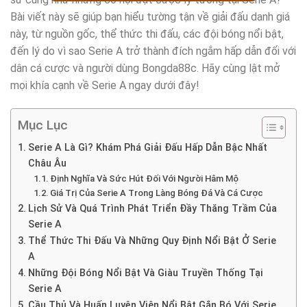
Bài viết này sẽ giúp bạn hiểu tường tận về giải đấu danh giá
này, từ nguồn gốc, thể thức thi đấu, các đội bóng nổi bật,
đến lý do vì sao Serie A trở thành đích ngắm hấp dẫn đối với
dân cá cược và người dùng Bongda88c. Hãy cùng lật mở
mọi khía cạnh về Serie A ngay dưới đây!
Mục Lục
Serie A Là Gì? Khám Phá Giải Đấu Hấp Dẫn Bậc Nhất
Châu Âu
Định Nghĩa Và Sức Hút Đối Với Người Hâm Mộ
Giá Trị Của Serie A Trong Làng Bóng Đá Và Cá Cược
Lịch Sử Và Quá Trình Phát Triển Đầy Thăng Trầm Của
Serie A
Thể Thức Thi Đấu Và Những Quy Định Nổi Bật Ở Serie
A
Những Đội Bóng Nổi Bật Và Giàu Truyền Thống Tại
Serie A
Cầu Thủ Và Huấn Luyện Viên Nổi Bật Gắn Bó Với Serie