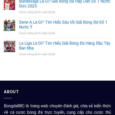
Bundesliga Là Gì? Giải Bóng Đá Hấp Dẫn Số 1 Nước
A-
Mới
Là
Z
Đức 2025
Nhất
Gì?
Giải
2025
ở
Chức năng bình luận bị tắt
Tìm
Bóng
Bundesliga
Hiểu
Đá
Là
Serie A Là Gì? Tìm Hiểu Sâu Về Giải Bóng Đá Số 1
Chi
Số
Gì?
Tiết
Nước Ý
1
Giải
Nhất
Việt
ở
Chức năng bình luận bị tắt
Bóng
2025
Nam
Serie
Đá
A
La Liga Là Gì? Tìm Hiểu Giải Bóng Đá Hàng Đầu Tây
Hấp
Là
Dẫn
Ban Nha
Gì?
Số
ở
Chức năng bình luận bị tắt
Tìm
1
La
Hiểu
Nước
Liga
Sâu
Đức
Là
Về
2025
Gì?
Giải
Tìm
Bóng
Hiểu
Đá
Giải
Số
Bóng
1
ABOUT
Đá
Nước
Hàng
Ý
Đầu
Bongda88C là trang web chuyên đánh giá, chia sẻ kiến thức
Tây
Ban
về cá cược bóng đá trực tuyến, cung cấp cho cược thủ