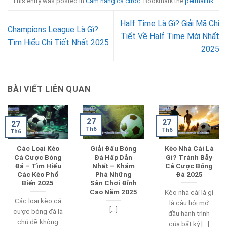
This entry was posted in
Cẩm nang cá cược
. Bookmark the
permalink
.
Half Time Là Gì? Giải Mã Chi
Champions League Là Gì?
Tiết Về Half Time Mới Nhất
Tìm Hiểu Chi Tiết Nhất 2025
2025
BÀI VIẾT LIÊN QUAN
27
27
27
Th6
Th6
Th6
Các Loại Kèo
Giải Đấu Bóng
Kèo Nhà Cái Là
Cá Cược Bóng
Đá Hấp Dẫn
Gì? Tránh Bẫy
Đá – Tìm Hiểu
Nhất – Khám
Cá Cược Bóng
Các Kèo Phổ
Phá Những
Đá 2025
Biến 2025
Sân Chơi Đỉnh
Cao Năm 2025
Kèo nhà cái là gì
Các loại kèo cá
là câu hỏi mở
[...]
cược bóng đá là
đầu hành trình
chủ đề không
của bất kỳ [...]