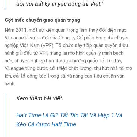
đối với bất kỳ ai yêu bóng đá Việt.”
Cột mốc chuyển giao quan trọng
Năm 2011, một sự kiện quan trọng làm thay đổi diện mạo
V.League là sự ra đời của Công ty Cổ phần Bóng đá chuyên
nghiệp Việt Nam (VPF). Tổ chức này tiếp quản quyền điều
hành giải đấu từ VFF, mang lại mô hình quản lý minh bạch
hơn, chuyên nghiệp hơn theo xu hướng quốc tế. Từ đây,
V.League từng bước cải thiện chất lượng, thu hút nhà tài trợ
lớn, cải tổ công tác trọng tài và nâng cao tiêu chuẩn vận
hành.
Xem thêm bài viết:
Half Time Là Gì? Tất Tần Tật Về Hiệp 1 Và
Kèo Cá Cược Half Time