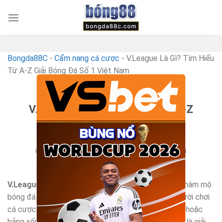
Skip
to
content
Bongda88C
-
Cẩm nang cá cược
-
V.League Là Gì? Tìm Hiểu
Từ A-Z Giải Bóng Đá Số 1 Việt Nam
×
V.League Là Gì? Tìm Hiểu Từ A-Z
Giải Bóng Đá Số 1 Việt Nam
POSTED ON
27 THÁNG 6, 2025
BY
NGUYỄN TUẤN ANH
V.League là gì
luôn là câu hỏi được rất nhiều người hâm mộ
bóng đá Việt Nam, đặc biệt là các fan mới hoặc người chơi
cá cược thể thao quan tâm khi theo dõi lịch thi đấu hoặc
bảng xếp hạng bóng đá nội địa.
V.League
không chỉ là giải