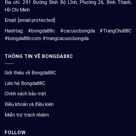
Địa chỉ: 291 Đường Đinh Bộ Lĩnh, Phường 26, Bình Thạnh,
Hồ Chí Minh
Email:
[email protected]
Hashtag: #bongda88c #cacuocbongda #TrangChu88C
#bongda88ccom #trangcacuocbongda
THÔNG TIN VỀ BONGDA88C
Giới thiệu về Bongda88C
Liên hệ Bongda88C
Chính sách bảo mật
Điều khoản và điều kiện
Miễn trừ trách nhiệm
FOLLOW