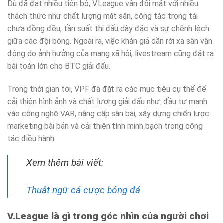
Dù đã đạt nhiều tiến bộ, V.League vẫn đối mặt với nhiều
thách thức như chất lượng mặt sân, công tác trọng tài
chưa đồng đều, tần suất thi đấu dày đặc và sự chênh lệch
giữa các đội bóng. Ngoài ra, việc khán giả dần rời xa sân vận
động do ảnh hưởng của mạng xã hội, livestream cũng đặt ra
bài toán lớn cho BTC giải đấu.
Trong thời gian tới, VPF đã đặt ra các mục tiêu cụ thể để
cải thiện hình ảnh và chất lượng giải đấu như: đầu tư mạnh
vào công nghệ VAR, nâng cấp sân bãi, xây dựng chiến lược
marketing bài bản và cải thiện tính minh bạch trong công
tác điều hành.
Xem thêm bài viết:
Thuật ngữ cá cược bóng đá
V.League là gì trong góc nhìn của người chơi