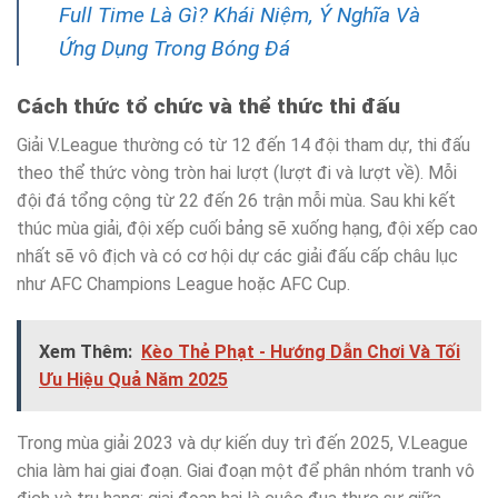
Full Time Là Gì? Khái Niệm, Ý Nghĩa Và
Ứng Dụng Trong Bóng Đá
Cách thức tổ chức và thể thức thi đấu
Giải V.League thường có từ 12 đến 14 đội tham dự, thi đấu
theo thể thức vòng tròn hai lượt (lượt đi và lượt về). Mỗi
đội đá tổng cộng từ 22 đến 26 trận mỗi mùa. Sau khi kết
thúc mùa giải, đội xếp cuối bảng sẽ xuống hạng, đội xếp cao
nhất sẽ vô địch và có cơ hội dự các giải đấu cấp châu lục
như AFC Champions League hoặc AFC Cup.
Xem Thêm:
Kèo Thẻ Phạt - Hướng Dẫn Chơi Và Tối
Ưu Hiệu Quả Năm 2025
Trong mùa giải 2023 và dự kiến duy trì đến 2025, V.League
chia làm hai giai đoạn. Giai đoạn một để phân nhóm tranh vô