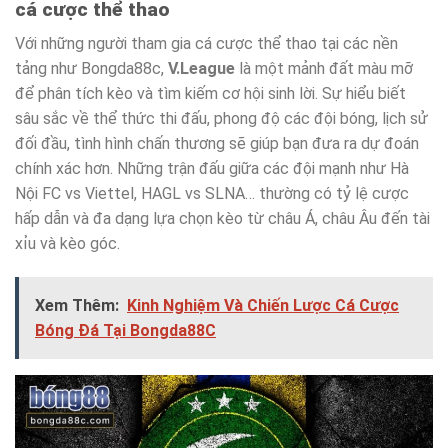
cá cược thể thao
Với những người tham gia cá cược thể thao tại các nền
tảng như Bongda88c,
V.League
là một mảnh đất màu mỡ
để phân tích kèo và tìm kiếm cơ hội sinh lời. Sự hiểu biết
sâu sắc về thể thức thi đấu, phong độ các đội bóng, lịch sử
đối đầu, tình hình chấn thương sẽ giúp bạn đưa ra dự đoán
chính xác hơn. Những trận đấu giữa các đội mạnh như Hà
Nội FC vs Viettel, HAGL vs SLNA… thường có tỷ lệ cược
hấp dẫn và đa dạng lựa chọn kèo từ châu Á, châu Âu đến tài
xỉu và kèo góc.
Xem Thêm:
Kinh Nghiệm Và Chiến Lược Cá Cược
Bóng Đá Tại Bongda88C