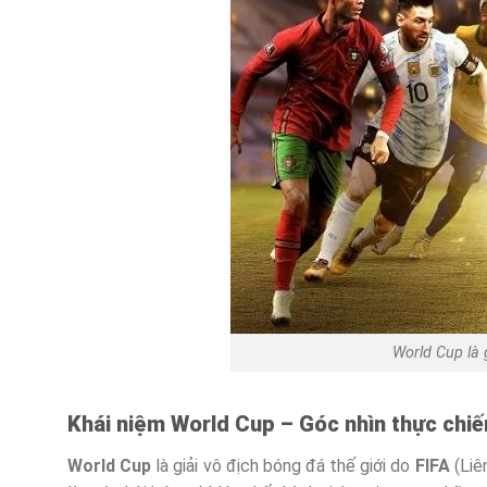
World Cup là 
Khái niệm World Cup – Góc nhìn thực chiế
World Cup
là giải vô địch bóng đá thế giới do
FIFA
(Liê