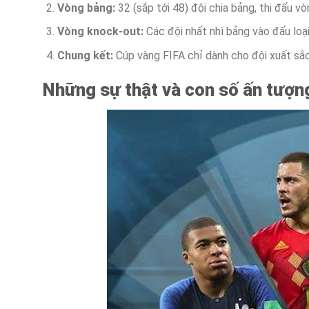
Vòng bảng:
32 (sắp tới 48) đội chia bảng, thi đấu vò
Vòng knock-out:
Các đội nhất nhì bảng vào đấu loại
Chung kết:
Cúp vàng FIFA chỉ dành cho đội xuất sắc 
Những sự thật và con số ấn tượn