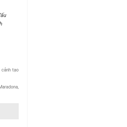
Hàng
Đầu
Tây
đấu
Ban
Nha
h
h cảnh tạo
Maradona,