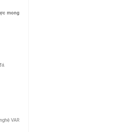
ược mong
đá.
g nghệ VAR