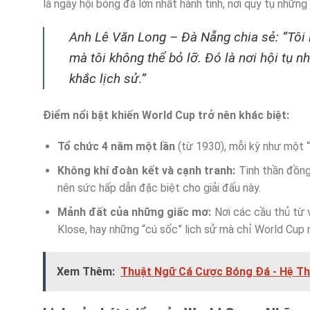
là ngày hội bóng đá lớn nhất hành tinh, nơi quy tụ những
Anh Lê Văn Long – Đà Nẵng chia sẻ: “Tôi l
mà tôi không thể bỏ lỡ. Đó là nơi hội tụ 
khắc lịch sử.”
Điểm nổi bật khiến World Cup trở nên khác biệt:
Tổ chức 4 năm một lần
(từ 1930), mỗi kỳ như một “l
Không khí đoàn kết và cạnh tranh:
Tinh thần đồng
nên sức hấp dẫn đặc biệt cho giải đấu này.
Mảnh đất của những giấc mơ:
Nơi các cầu thủ từ 
Klose, hay những “cú sốc” lịch sử mà chỉ World Cup 
Xem Thêm:
Thuật Ngữ Cá Cược Bóng Đá - Hệ Th